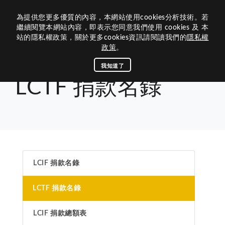
為提供您更多優質的內容，本網站使用cookies分析技術。若
歷屆網站
繼續閱覽本網站內容，即表示您同意我們使用 cookies 及 本
站的隱私權政策，關於更多cookies資訊請閱讀我們的
隱私權
關於我們
政策
。
組織架構
關於300B 3區
我知道了
首頁
榮譽榜
LCTF 捐款名錄
LCTF 捐款名錄
活動媒體
內閣團隊
300B 3區的沿革
資訊中心
年度主題與LOGO
活動專區
區內閣
相關連結
前總監
查詢下載
關於獅子會
區務消息
理監事
榮譽榜
最新消息
總會連結
公文查詢
歷史和任務
LCIF 捐款名錄
300B 3區團隊
聯絡我們
下載中心
捐款明細
茂文鐘士傳記
媒體專區
國際總會
LCTF 捐款名錄
八大宗旨與信條
回首頁
300B複合區
300B 3區
諮議
專刊手冊
LCIF捐款名錄
區行事曆
獅子會名稱與象徵
區策顧問
LCTF捐款名錄
B 3區活動相簿
台灣獅子會基金會
LCIF 捐款總額表
聯絡300B 3區
獅訊專刊