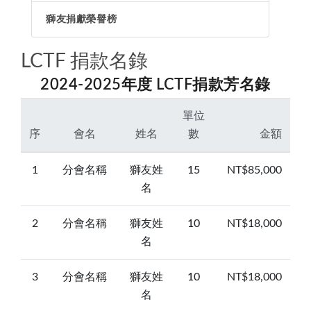
獅子會的簡史
專區主席
LCIF捐款總額表
L.C.T.F.台灣基金
各分會
獅友捐獻榮譽榜
分區主席
捐獻榮譽
聯絡分會
委員會主席
LCTF 捐款名錄
獅友捐獻榮譽榜
分會會長
2024-2025年度 LCTF捐款芳名錄
講師團
單位
序
會名
姓名
數
金額
1
分會名稱
獅友姓
15
NT$85,000
名
2
分會名稱
獅友姓
10
NT$18,000
名
3
分會名稱
獅友姓
10
NT$18,000
名