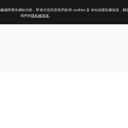
繼續閱覽本網站內容，即表示您同意我們使用 cookies 及 本站的隱私權政策，關於更
組織架構
活動媒體
資訊中心
相關連結
榮譽榜
聯絡我
我們的
隱私權政策
。