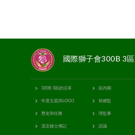
國際獅子會300B 3區
300B 3區的沿革
區內閣
年度主題與LOGO
前總監
歷史和任務
理監事
茂文鐘士傳記
諮議