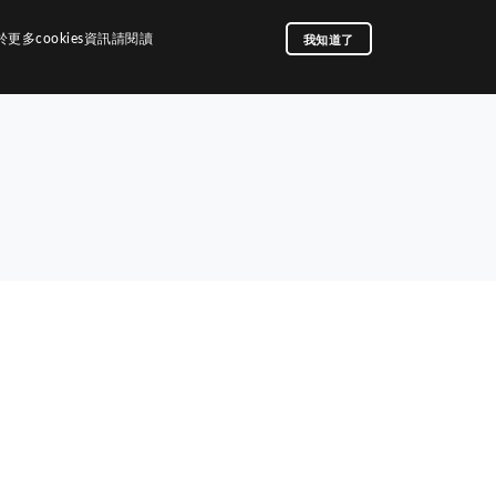
我知道了
多cookies資訊請閱讀
歷屆網站
們
回首頁