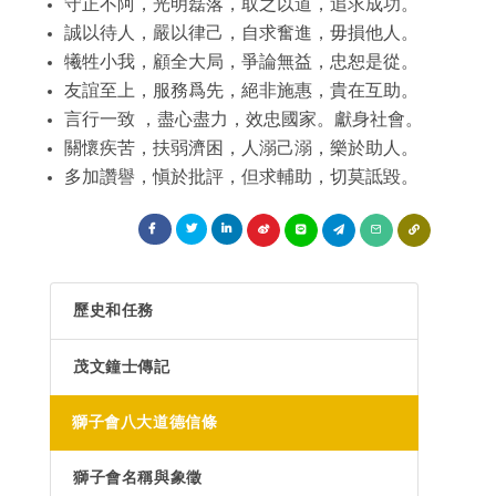
獅子會的簡史
守正不阿，光明磊落，取之以道，追求成功。
專區主席
LCIF捐款總額表
L.C.T.F.台灣基金
各分會
誠以待人，嚴以律己，自求奮進，毋損他人。
分區主席
捐獻榮譽
犧牲小我，顧全大局，爭論無益，忠恕是從。
聯絡分會
委員會主席
友誼至上，服務爲先，絕非施惠，貴在互助。
獅友捐獻榮譽榜
言行一致 ，盡心盡力，效忠國家。獻身社會。
分會會長
關懷疾苦，扶弱濟困，人溺己溺，樂於助人。
講師團
多加讚譽，愼於批評，但求輔助，切莫詆毀。
歷史和任務
茂文鐘士傳記
獅子會八大道德信條
獅子會名稱與象徵