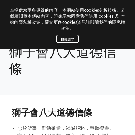
為提供您更多優質的內容，本網站使用cookies分析技術。若
歷屆網站
繼續閱覽本網站內容，即表示您同意我們使用 cookies 及 本
站的隱私權政策，關於更多cookies資訊請閱讀我們的
隱私權
關於我們
政策
。
組織架構
關於300B 3區
我知道了
首頁
關於獅子會
獅子會八大道德信條
獅子會八大道德信
活動媒體
內閣團隊
300B 3區的沿革
資訊中心
年度主題與LOGO
活動專區
條
區內閣
相關連結
前總監
查詢下載
關於獅子會
區務消息
理監事
榮譽榜
最新消息
總會連結
公文查詢
歷史和任務
300B 3區團隊
聯絡我們
下載中心
捐款明細
茂文鐘士傳記
媒體專區
國際總會
獅子會八大道德信條
八大宗旨與信條
回首頁
300B複合區
300B 3區
諮議
專刊手冊
LCIF捐款名錄
區行事曆
獅子會名稱與象徵
區策顧問
LCTF捐款名錄
B 3區活動相簿
台灣獅子會基金會
忠於所事，勤勉敬業，竭誠服務，爭取榮譽。
聯絡300B 3區
獅訊專刊