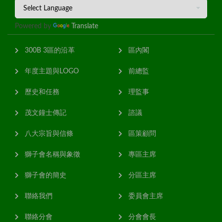
Powered by
Translate
300B 3區的沿革
區內閣
年度主題與LOGO
前總監
歷史和任務
理監事
茂文鐘士傳記
諮議
八大宗旨與信條
區策顧問
獅子會名稱與象徵
專區主席
獅子會的簡史
分區主席
聯絡我們
委員會主席
聯絡分會
分會會長