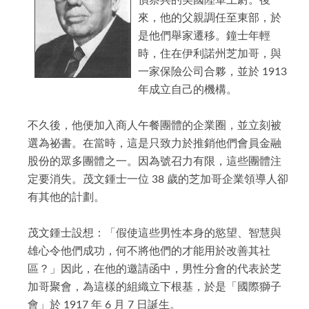
偵察兵的美國陸軍上尉。後
獅子會的簡史
專區主席
LCIF捐款總額表
L.C.T.F.台灣基金
各分會
來，他的父親調任至東部，於
分區主席
是他們舉家遷移。鐘士年輕
捐獻榮譽
聯絡分會
時，住在伊利諾州芝加哥，與
委員會主席
獅友捐獻榮譽榜
一家保險公司合夥，並於 1913
分會會長
年成立自己的機構。
講師團
不久後，他便加入商人午餐團體的企業圈，並立刻被
選為祕書。在當時，這是只致力於推銷他們會員金融
股份的眾多團體之一。因為號召力有限，這些團體注
定要消失。茂文鍾士一位 38 歲的芝加哥企業領導人卻
有其他的計劃。
茂文鍾士設想：「假使這些男性本身的慾望、智慧與
雄心令他們成功，何不將他們的才能用於改善其社
區？」因此，在他的邀請函中，男性分會的代表於芝
加哥聚會，為這樣的組織立下根基，於是「國際獅子
會」於 1917 年 6 月 7 日誕生。