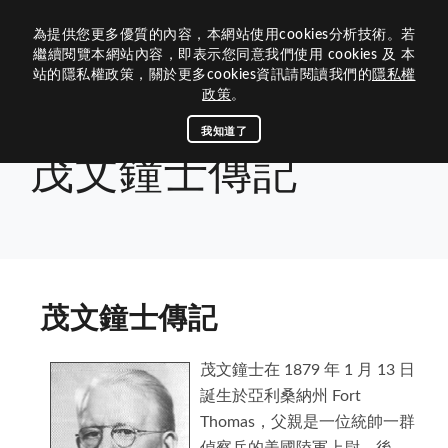
為提供您更多優質的內容，本網站使用cookies分析技術。若
歷屆網站
繼續閱覽本網站內容，即表示您同意我們使用 cookies 及 本
站的隱私權政策，關於更多cookies資訊請閱讀我們的
隱私權
關於我們
政策
。
組織架構
關於300B 3區
我知道了
首頁
關於獅子會
茂文鐘士傳記
茂文鐘士傳記
活動媒體
內閣團隊
300B 3區的沿革
資訊中心
年度主題與LOGO
活動專區
區內閣
相關連結
前總監
查詢下載
關於獅子會
區務消息
理監事
榮譽榜
最新消息
總會連結
公文查詢
歷史和任務
茂文鐘士傳記
300B 3區團隊
聯絡我們
下載中心
捐款明細
茂文鐘士傳記
媒體專區
國際總會
茂文鐘士在 1879 年 1 月 13 日
八大宗旨與信條
回首頁
300B複合區
300B 3區
諮議
專刊手冊
LCIF捐款名錄
區行事曆
誕生於亞利桑納州 Fort
獅子會名稱與象徵
區策顧問
Thomas，父親是一位統帥一群
LCTF捐款名錄
B 3區活動相簿
台灣獅子會基金會
聯絡300B 3區
獅訊專刊