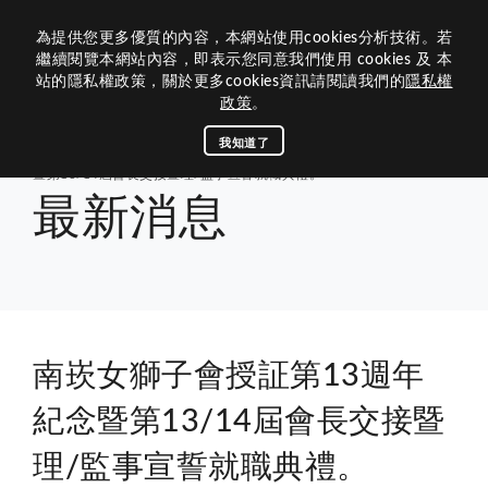
為提供您更多優質的內容，本網站使用cookies分析技術。若
歷屆網站
繼續閱覽本網站內容，即表示您同意我們使用 cookies 及 本
站的隱私權政策，關於更多cookies資訊請閱讀我們的
隱私權
關於我們
政策
。
組織架構
關於300B 3區
我知道了
首頁
活動媒體
最新消息
南崁女獅子會授証第13週年紀念
暨第13/14屆會長交接暨理/監事宣誓就職典禮。
活動媒體
內閣團隊
300B 3區的沿革
最新消息
資訊中心
年度主題與LOGO
活動專區
區內閣
相關連結
前總監
查詢下載
關於獅子會
區務消息
理監事
榮譽榜
最新消息
總會連結
公文查詢
歷史和任務
300B 3區團隊
聯絡我們
南崁女獅子會授証第13週年
下載中心
捐款明細
茂文鐘士傳記
媒體專區
國際總會
八大宗旨與信條
回首頁
紀念暨第13/14屆會長交接暨
300B複合區
300B 3區
諮議
專刊手冊
LCIF捐款名錄
區行事曆
獅子會名稱與象徵
區策顧問
理/監事宣誓就職典禮。
LCTF捐款名錄
B 3區活動相簿
台灣獅子會基金會
聯絡300B 3區
獅訊專刊