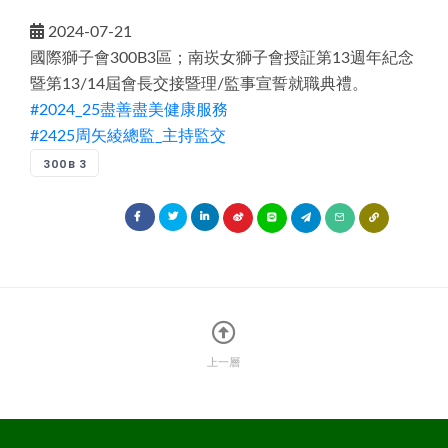
獅子會的簡史
專區主席
LCIF捐款總額表
L.C.T.F.台灣基金
各分會
2024-07-21
分區主席
捐獻榮譽
國際獅子會300B3區；南崁女獅子會授証第13週年紀念
聯絡分會
委員會主席
暨第13/14屆會長交接暨理/監事宣誓就職典禮。
獅友捐獻榮譽榜
#2024_25盡善盡美健康服務
分會會長
#2425周矢綾總監_主持監交
講師團
300B 3
上一層